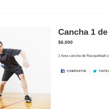
Cancha 1 de
Precio
$6.000
Agregando
habitual
el
1 hora cancha de Racquetball c
producto
a
tu
COMPARTIR
COMPARTIR
TUITE
EN
carrito
FACEBOOK