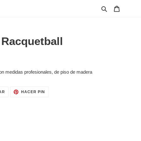
Buscar
Carrito
 Racquetball
on medidas profesionales, de piso de madera
TUITEAR
PINEAR
AR
HACER PIN
EN
EN
TWITTER
PINTEREST